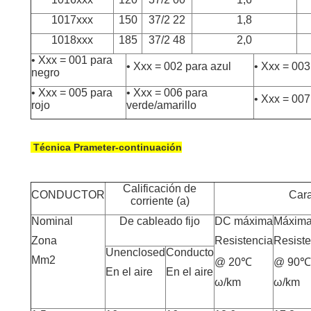
1017xxx
150
37/2 22
1,8
1018xxx
185
37/2 48
2,0
• Xxx = 001 para
• Xxx = 002 para azul
• Xxx = 003
negro
• Xxx = 005 para
• Xxx = 006 para
• Xxx = 007
rojo
verde/amarillo
Técnica Prameter-continuación
Calificación de
CONDUCTOR
Cara
corriente (a)
Nominal
De cableado fijo
DC máxima
Máxim
Zona
Resistencia
Resiste
Unenclosed
Conducto
Mm2
@ 20℃
@ 90℃
En el aire
En el aire
ω/km
ω/km