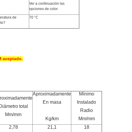
Ver a continuación las
opciones de color
eratura de
70 °C
to?
M aceptado.
Aproximadamente
Mínimo
roximadamente
En masa
Instalado
Diámetro total
Radio
Mm/mm
Kg/km
Mm/mm
2,78
21,1
18