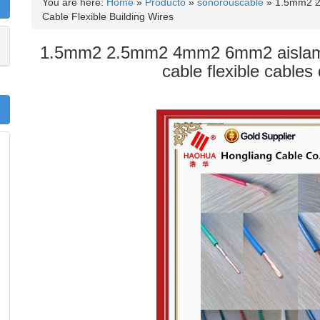
You are here:
Home
»
Producto
»
sonorouscable
»
1.5mm2 2
Cable Flexible Building Wires
1.5mm2 2.5mm2 4mm2 6mm2 aislamie
cable flexible cables