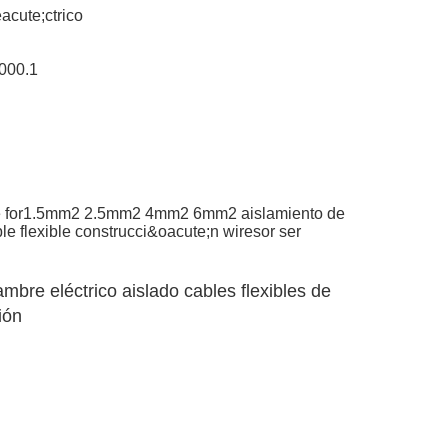
acute;ctrico
000.1
ete for1.5mm2 2.5mm2 4mm2 6mm2 aislamiento de
e flexible construcci&oacute;n wiresor ser
 eléctrico aislado cables flexibles de
ión