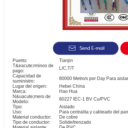
Puerto:
Tianjin
T&eacute;rminos de
L/C,T/T
pago:
Capacidad de
80000 Metro/s por Day Para aisla
suministro:
Lugar del origen:
Hebei China
Marca:
Hao Hua
N&uacute;mero de
60227 IEC-1 BV Cu/PVC
Modelo:
Tipo:
Aislado
Uso:
Para centralita y cableado del pan
Material conductor:
De cobre
Tipo de conductor:
Solide/trenzado
Material aislante:
De PVC