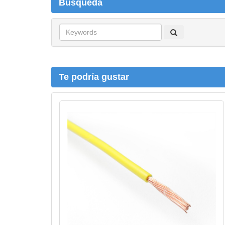
Búsqueda
B
ú
s
q
u
Te podría gustar
e
d
a