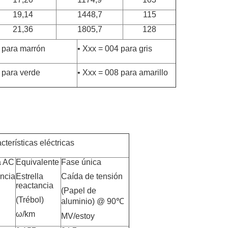
19,14
1448,7
115
21,36
1805,7
128
 para marrón
• Xxx = 004 para gris
 para verde
• Xxx = 008 para amarillo
cterísticas eléctricas
a AC
Equivalente
Fase única
ncia
Estrella
Caída de tensión
reactancia
(Papel de
(Trébol)
aluminio) @ 90℃
ω/km
MV/estoy