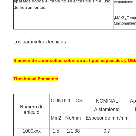
aparatos donde el cable no es accesible sin el uso
Aislamiento
de herramientas.
¡MAX! ¿Temp
funcionamien
Los parámetros técnicos
Bienvenido a consultas sobre otros tipos especiales y OE
Thechnical Prameters
CONDUCTOR
NOMINAL
Ap
Número de
Aislamiento
artículo
Mm2
No/mm
Espesor de mm/mm
1000xxx
1,5
1/1 38
0,7