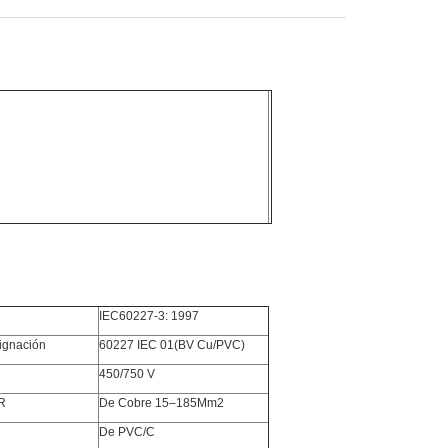
IEC60227-3: 1997
ignación
60227 IEC 01
(BV Cu/PVC)
450/750 V
R
De Cobre 1
5
–
185
Mm
2
De PVC
/C