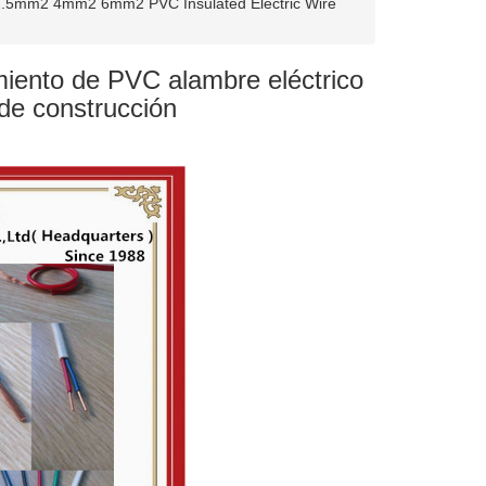
.5mm2 4mm2 6mm2 PVC Insulated Electric Wire
nto de PVC alambre eléctrico
 de construcción