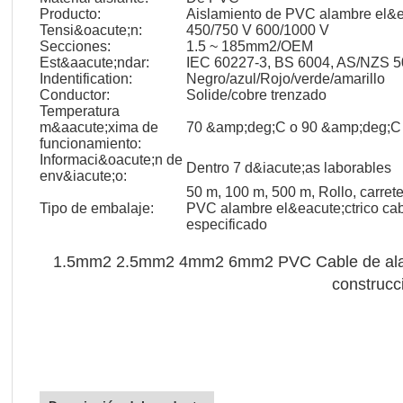
Producto:
Aislamiento de PVC alambre el&e
Tensi&oacute;n:
450/750 V 600/1000 V
Secciones:
1.5 ~ 185mm2/OEM
Est&aacute;ndar:
IEC 60227-3, BS 6004, AS/NZS 5
Indentification:
Negro/azul/Rojo/verde/amarillo
Conductor:
Solide/cobre trenzado
Temperatura
m&aacute;xima de
70 &amp;deg;C o 90 &amp;deg;C
funcionamiento:
Informaci&oacute;n de
Dentro 7 d&iacute;as laborables
env&iacute;o:
50 m, 100 m, 500 m, Rollo, carr
Tipo de embalaje:
PVC alambre el&eacute;ctrico cabl
especificado
1.5mm2 2.5mm2 4mm2 6mm2 PVC Cable de alambre
construcc