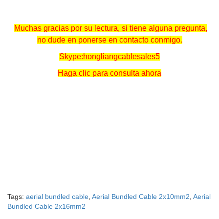
Muchas gracias por su lectura, si tiene alguna pregunta,
no dude en ponerse en contacto conmigo.
Skype:hongliangcablesales5
Haga clic para consulta ahora
Tags:
aerial bundled cable
,
Aerial Bundled Cable 2x10mm2
,
Aerial
Bundled Cable 2x16mm2