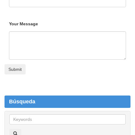
Your Message
Búsqueda
B
ú
s