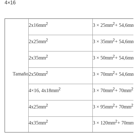
4×16
2
2
2
2x16mm
3 × 25mm
+ 54,6mm
2
2
2
2x25mm
3 × 35mm
+ 54,6mm
2
2
2
2x35mm
3 × 50mm
+ 54,6mm
2
2
2
Tamaño
2x50mm
3 × 70mm
+ 54,6mm
2
2
2
4×16, 4x18mm
3 × 70mm
+ 70mm
+
2
2
2
4x25mm
3 × 95mm
+ 70mm
+
2
2
2
4x35mm
3 × 120mm
+ 70mm