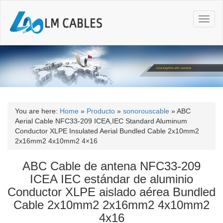
T
o
g
g
l
e
n
a
v
i
You are here:
Home
»
Producto
»
sonorouscable
»
ABC
g
Aerial Cable NFC33-209 ICEA,IEC Standard Aluminum
a
Conductor XLPE Insulated Aerial Bundled Cable 2x10mm2
t
2x16mm2 4x10mm2 4×16
i
o
ABC Cable de antena NFC33-209
n
ICEA IEC estándar de aluminio
Conductor XLPE aislado aérea Bundled
Cable 2x10mm2 2x16mm2 4x10mm2
4x16