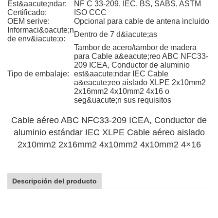
Est&aacute;ndar:
NF C 33-209, IEC, BS, SABS, ASTM
Certificado:
ISO CCC
OEM serive:
Opcional para cable de antena incluido
Informaci&oacute;n
Dentro de 7 d&iacute;as
de env&iacute;o:
Tambor de acero/tambor de madera
para Cable a&eacute;reo ABC NFC33-
209 ICEA, Conductor de aluminio
Tipo de embalaje:
est&aacute;ndar IEC Cable
a&eacute;reo aislado XLPE 2x10mm2
2x16mm2 4x10mm2 4x16 o
seg&uacute;n sus requisitos
Cable aéreo ABC NFC33-209 ICEA, Conductor de
aluminio estándar IEC XLPE Cable aéreo aislado
2x10mm2 2x16mm2 4x10mm2 4x10mm2 4×16
Descripción del producto