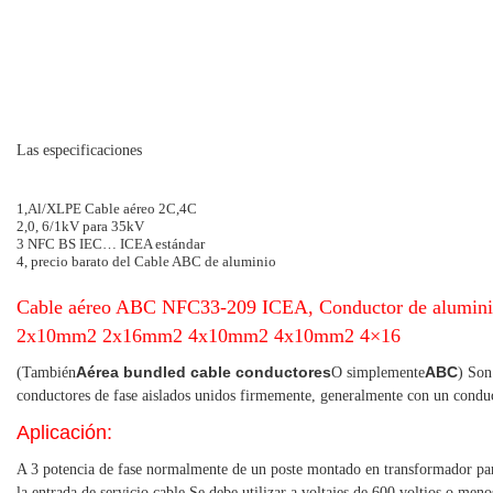
Las especificaciones
1,Al/XLPE Cable aéreo 2C,4C
2,0, 6/1kV para 35kV
3 NFC BS IEC… ICEA estándar
4, precio barato del Cable ABC de aluminio
Cable aéreo ABC NFC33-209 ICEA, Conductor de aluminio
2x10mm2 2x16mm2 4x10mm2 4x10mm2 4×16
Aérea bundled cable conductores
ABC
(También
O simplemente
) Son
conductores de fase aislados unidos firmemente, generalmente con un condu
Aplicación:
A 3 potencia de fase normalmente de un poste montado en transformador para
la entrada de servicio cable Se debe utilizar a voltajes de 600 voltios o men