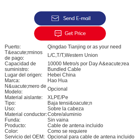
Puerto:
Qingdao Tianjing or as your need
T&eacute;rminos
L/C,T/T,Western Union
de pago:
Capacidad de
10000 Metro/s por Day A&eacute;rea
suministro:
Bundled Cable
Lugar del origen:
Hebei China
Marca:
Hao Hua
N&uacute;mero de
Opcional
Modelo:
Material aislante:
XLPE/Pe
Tipo:
Baja tensi&oacute;n
Uso:
Sobre la cabeza
Material conductor:
Cobre/aluminio
Funda:
Sin vaina
Producto:
Cable de antena incluido
Color:
Como se requiere
Servicio del OEM:
Opcional para cable de antena incluido