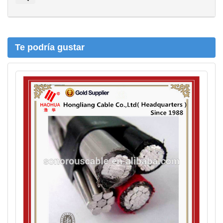
q
u
e
d
a
Te podría gustar