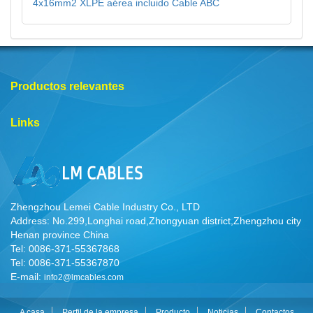
4x16mm2 XLPE aérea incluido Cable ABC
Productos relevantes
Links
Zhengzhou Lemei Cable Industry Co., LTD
Address: No.299,Longhai road,Zhongyuan district,Zhengzhou city
Henan province China
Tel: 0086-371-55367868
Tel: 0086-371-55367870
E-mail:
info2@lmcables.com
A casa
Perfil de la empresa
Producto
Noticias
Contactos