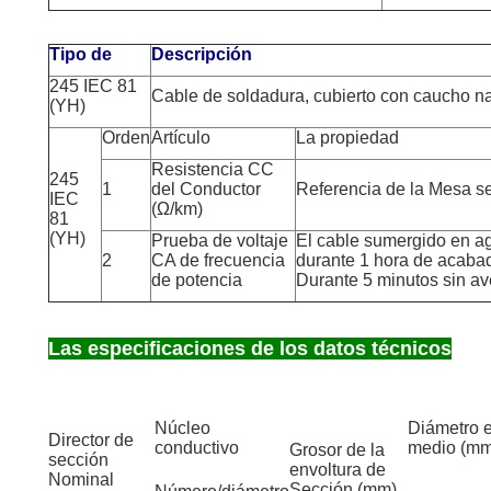
Tipo de
Descripción
245 IEC 81
Cable de soldadura, cubierto con caucho na
(YH)
Orden
Artículo
La propiedad
Resistencia CC
245
1
del Conductor
Referencia de la Mesa s
IEC
(Ω/km)
81
(YH)
Prueba de voltaje
El cable sumergido en a
2
CA de frecuencia
durante 1 hora de acaba
de potencia
Durante 5 minutos sin av
Las especificaciones de los datos técnicos
Núcleo
Diámetro e
Director de
conductivo
medio (m
Grosor de la
sección
envoltura de
Nominal
Sección (mm)