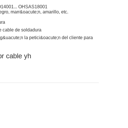
O14001... OHSAS18001
negro, marr&oacute;n, amarillo, etc.
ura
e cable de soldadura
g&uacute;n la petici&oacute;n del cliente para
r cable yh