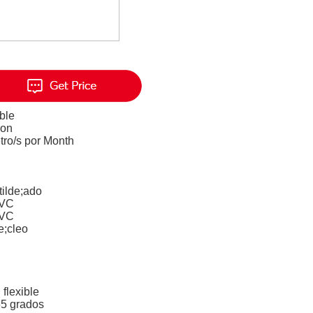
ble
ion
tro/s por Month
ilde;ado
PVC
PVC
e;cleo
flexible
5 grados