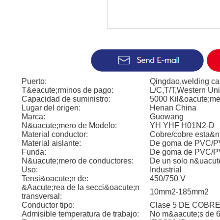
Puerto:
Qingdao,welding ca
T&eacute;rminos de pago:
L/C,T/T,Western Un
Capacidad de suministro:
5000 Kil&oacute;me
Lugar del origen:
Henan China
Marca:
Guowang
N&uacute;mero de Modelo:
YH YHF H01N2-D
Material conductor:
Cobre/cobre esta&nt
Material aislante:
De goma de PVC/
Funda:
De goma de PVC/
N&uacute;mero de conductores:
De un solo n&uacut
Uso:
Industrial
Tensi&oacute;n de:
450/750 V
&Aacute;rea de la secci&oacute;n
10mm2-185mm2
transversal:
Conductor tipo:
Clase 5 DE COBRE 
Admisible temperatura de trabajo:
No m&aacute;s de 6