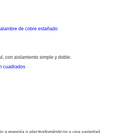
 alambre de cobre estañado
l, con aislamiento simple y doble.
 cuadrados
o a energía o electrodomésticos y una variedad