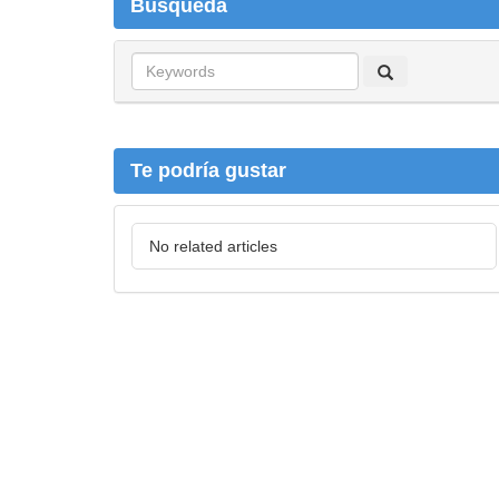
Búsqueda
B
ú
s
q
u
Te podría gustar
e
d
a
No related articles