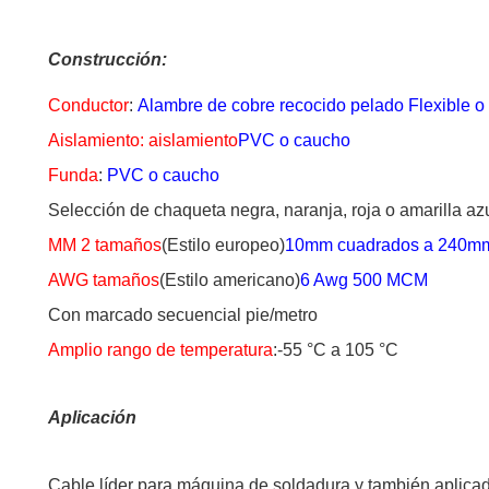
Construcción:
Conductor
:
Alambre de cobre recocido pelado Flexible o
Aislamiento: aislamiento
PVC o caucho
Funda
:
PVC o caucho
Selección de chaqueta negra, naranja, roja o amarilla azu
MM 2 tamaños
(Estilo europeo)
10mm cuadrados a 240mm
AWG tamaños
(Estilo americano)
6 Awg 500 MCM
Con marcado secuencial pie/metro
Amplio rango de temperatura
:-55 °C a 105 °C
Aplicación
Cable líder para máquina de soldadura y también aplicad