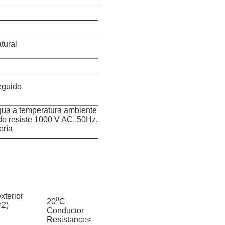
tural
eguido
gua a temperatura ambiente
do resiste 1000 V AC. 50Hz.
ería
xterior
0
20
C
m2)
Conductor
Resistance≤