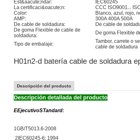
Est&aacute;ndar:
IEC60245
La certificaci&oacute;n:
CCC ISO9001... IS
Color:
Blanco, azul, rojo, 
AMP:
300A 400A 500A
De cable de soldadura:
De cable de soldad
De goma Flexible de cable de
De goma Flexible d
soldadura:
Tambor, carrete o se
Tipo de embalaje:
cable de soldadura
H01n2-d batería cable de soldadura ep
Descripción del producto
Descripción detallada del producto
E
Ejecutivo
S
Tandard
:
1
GB/T5013.6-2008
2
IEC60245-6: 1994