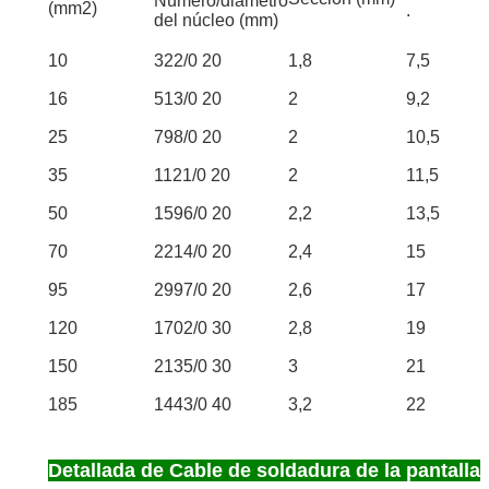
Número/diámetro
(mm2)
.
del núcleo (mm)
10
322/0 20
1,8
7,5
16
513/0 20
2
9,2
25
798/0 20
2
10,5
35
1121/0 20
2
11,5
50
1596/0 20
2,2
13,5
70
2214/0 20
2,4
15
95
2997/0 20
2,6
17
120
1702/0 30
2,8
19
150
2135/0 30
3
21
185
1443/0 40
3,2
22
Detallada de Cable de soldadura de la pantalla