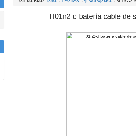
You are here:
Home
»
Producto
»
guowangcable
»
h01n2-d b
H01n2-d batería cable de s