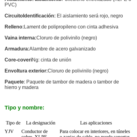
PVC)
Circuito
Identificación
:
El aislamiento será rojo, negro
Relleno:
Lament de polipropileno con cinta adhesiva
Vaina interna:
Cloruro de polivinilo (negro)
Armadura:
Alambre de acero galvanizado
Core-coveri
Ng: cinta de unión
Envoltura exterior:
Cloruro de polivinilo (negro)
Paquete
: Paquete de tambor de madera o tambor de
hierro y madera
Tipo y nombre:
Tipo de
La designación
Las aplicaciones
YJV
Conductor de
Para colocar en interiores, en túneles
cobre, XLPE
o zanjas de cable, no puede soportar