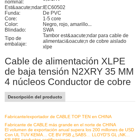
nominal:
Est&aacute;ndar:
IEC60502
Funda:
De PVC
Core:
1-5 core
Color:
Negro, rojo, amarillo...
Blindado:
SWA
Tambor est&aacute;ndar para cable de
Tipo de
alimentaci&oacute;n de cobre aislado
embalaje:
xlpe
Cable de alimentación XLPE
de baja tensión N2XRY 35 MM
4 núcleos Conductor de cobre
Descripción del producto
Fabricante/exportador de CABLE TOP TEN en CHINA
Fabricante de CABLE más grande en el norte de CHINA
El volumen de exportación anual supera los 200 millones de USD
Con UL TUV KEMA… CE BV PSB ¿SABS… LLOYD'S GL ¡NK…
KR ABS productos certificaciones