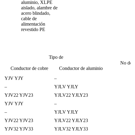
aluminio, XLPE
aislado, alambre de
acero blindado,
cable de
alimentación
revestido PE
Tipo de
No de n
Conductor de cobre
Conductor de aluminio
YJV YJY
–
–
YJLV YJLY
YJV22 YJV23
YJLV22 YJLY23
YJV YJY
–
–
YJLV YJLY
YJV22 YJV23
YJLV22 YJLY23
YJV32 YJV33
YJLV32 YJLY33