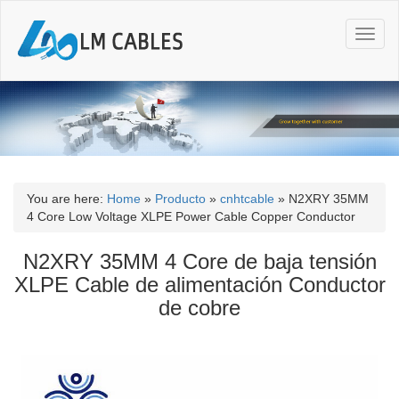
T
o
g
g
l
e
n
a
v
i
You are here:
Home
»
Producto
»
cnhtcable
»
N2XRY 35MM
g
4 Core Low Voltage XLPE Power Cable Copper Conductor
a
t
N2XRY 35MM 4 Core de baja tensión
i
XLPE Cable de alimentación Conductor
o
de cobre
n