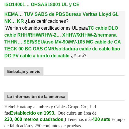
ISO14001… OHSAS18001 UL y CE
KEMA… TUV SABS de PBS
Bureau Veritas Lloyd GL
NK… KR
¿Las certificaciones?
W
e
Han obtenido certificaciones UL para
TC cable DLO
cable RHH/RHW/RHW-2… XHHW/XHHW-2/hermana
THHN… SER/SEU/uso MV-90/MV-105 MC cable de CA
TECK 90 BC OAS CMR/soldadura cable de cable tipo
DG PV cable a bordo de cable
¿Y así?
Embalaje y envío
La información de la empresa
Hebei Huatong alambres y Cables Grupo Co., Ltd
fue
Establecido en 1993,
, Que cubre un área de
230, 000 metros cuadrados
¡! Tenemos más
420 sets
Equipo
de fabricación y 250 conjuntos de pruebas