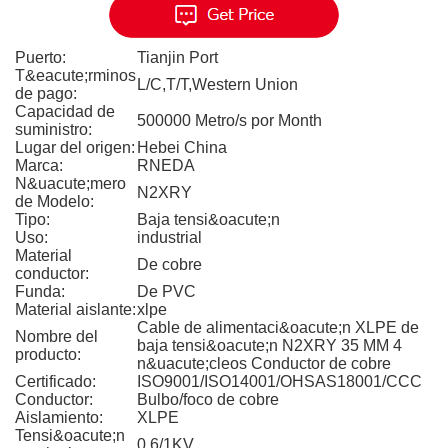
Puerto:
Tianjin Port
T&eacute;rminos
L/C,T/T,Western Union
de pago:
Capacidad de
500000 Metro/s por Month
suministro:
Lugar del origen:
Hebei China
Marca:
RNEDA
N&uacute;mero
N2XRY
de Modelo:
Tipo:
Baja tensi&oacute;n
Uso:
industrial
Material
De cobre
conductor:
Funda:
De PVC
Material aislante:
xlpe
Cable de alimentaci&oacute;n XLPE de
Nombre del
baja tensi&oacute;n N2XRY 35 MM 4
producto:
n&uacute;cleos Conductor de cobre
Certificado:
ISO9001/ISO14001/OHSAS18001/CCC
Conductor:
Bulbo/foco de cobre
Aislamiento:
XLPE
Tensi&oacute;n
0,6/1KV