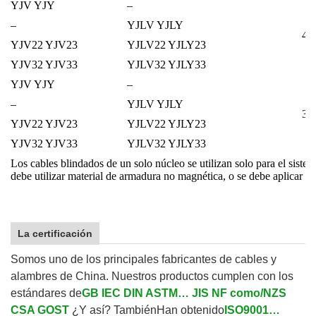
YJV YJY
–
–
YJLV YJLY
4 +
YJV22 YJV23
YJLV22 YJLY23
YJV32 YJV33
YJLV32 YJLY33
YJV YJY
–
–
YJLV YJLY
3 +
YJV22 YJV23
YJLV22 YJLY23
YJV32 YJV33
YJLV32 YJLY33
Los cables blindados de un solo núcleo se utilizan solo para el sistem
debe utilizar material de armadura no magnética, o se debe aplicar u
La certificación
Somos uno de los principales fabricantes de cables y
alambres de China. Nuestros productos cumplen con los
estándares de
GB IEC DIN ASTM… JIS NF como/NZS
CSA GOST
¿Y así? También
Han obtenido
ISO9001…