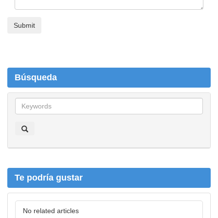
Búsqueda
B
ú
s
q
u
e
d
a
Te podría gustar
No related articles