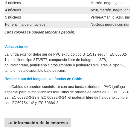
3 núcleos
Marrón, negro, gris
4 núcleos
Azul, marrón, negro, gris
5 núcleos
Verde/Amarillo, Azul, marró
Por encima de 5 núcleos
Núcleos negros con núme
Otros colores se pueden fabricar a petición.
Vaina exterior
La funda exterior debe ser de PVC extruido tipo ST1/ST2 según IEC 60502-
1, polietileno tipo ST3/ST7, compuesto libre de halógenos ST8,
policloropreno, polietileno clorosulfonado o polímeros similares, el tipo SE1
también está disponible bajo petición.
Rendimiento del fuego de las fundas de Cable
Los Cables se pueden suministrar con una funda exterior de PVC ignífuga
especial para cumplir con los requisitos de prueba de llama de IEC 60332-3-
22, IEC 60332-3-23 e IEC 60332-3-24, el material libre de halógeno cumple
con IEC60754-1/2 y IEC 60684-2.
La información de la empresa