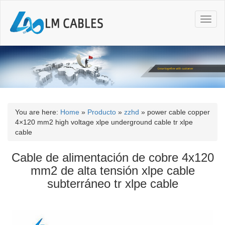
T
o
g
g
l
e
n
a
v
i
You are here:
Home
»
Producto
»
zzhd
»
power cable copper
g
4×120 mm2 high voltage xlpe underground cable tr xlpe
a
cable
t
i
Cable de alimentación de cobre 4x120
o
mm2 de alta tensión xlpe cable
n
subterráneo tr xlpe cable