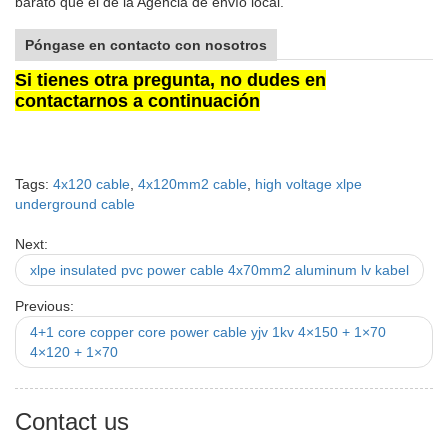
barato que el de la Agencia de envío local.
Póngase en contacto con nosotros
Si tienes otra pregunta, no dudes en
contactarnos a continuación
Tags:
4x120 cable
,
4x120mm2 cable
,
high voltage xlpe
underground cable
Next:
xlpe insulated pvc power cable 4x70mm2 aluminum lv kabel
Previous:
4+1 core copper core power cable yjv 1kv 4×150 + 1×70
4×120 + 1×70
Contact us