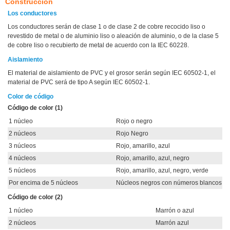
Construcción
Los conductores
Los conductores serán de clase 1 o de clase 2 de cobre recocido liso o
revestido de metal o de aluminio liso o aleación de aluminio, o de la clase 5
de cobre liso o recubierto de metal de acuerdo con la IEC 60228.
Aislamiento
El material de aislamiento de PVC y el grosor serán según IEC 60502-1, el
material de PVC será de tipo A según IEC 60502-1.
Color de código
Código de color (1)
1 núcleo
Rojo o negro
2 núcleos
Rojo Negro
3 núcleos
Rojo, amarillo, azul
4 núcleos
Rojo, amarillo, azul, negro
5 núcleos
Rojo, amarillo, azul, negro, verde
Por encima de 5 núcleos
Núcleos negros con números blancos
Código de color (2)
1 núcleo
Marrón o azul
2 núcleos
Marrón azul