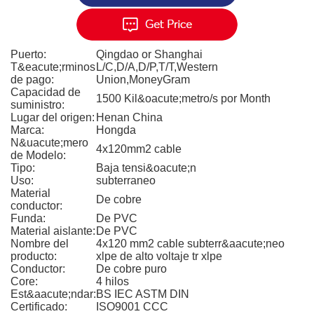
Puerto:
Qingdao or Shanghai
T&eacute;rminos
L/C,D/A,D/P,T/T,Western
de pago:
Union,MoneyGram
Capacidad de
1500 Kil&oacute;metro/s por Month
suministro:
Lugar del origen:
Henan China
Marca:
Hongda
N&uacute;mero
4x120mm2 cable
de Modelo:
Tipo:
Baja tensi&oacute;n
Uso:
subterraneo
Material
De cobre
conductor:
Funda:
De PVC
Material aislante:
De PVC
Nombre del
4x120 mm2 cable subterr&aacute;neo
producto:
xlpe de alto voltaje tr xlpe
Conductor:
De cobre puro
Core:
4 hilos
Est&aacute;ndar:
BS IEC ASTM DIN
Certificado:
ISO9001 CCC