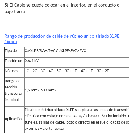
5) El Cable se puede colocar en el interior, en el conducto o
bajo tierra
Rango de producción de cable de núcleo único aislado XLPE
16mm
Tipo de
Cu/XLPE/SWA/PVC Al/XLPE/SWA/PVC
Tensión de
0,6/1 kV
Núcleos
1C… 2C… 3C… 4C… 5C… 3C + 1E… 4C + 1E… 3C + 2E
Rango de
sección
1,5 mm2-630 mm2
transversal
Nominal
El cable eléctrico aislado XLPE se aplica a las líneas de transmisió
eléctrica con voltaje nominal AC U
/U hasta 0,6/1 kV incluido. Pa
0
Aplicación
túneles, zanjas de cable, pozo o directo en el suelo, capaz de so
externas y cierta fuerza