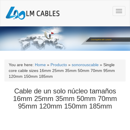
T
o
g
g
l
e
n
a
v
i
You are here:
Home
»
Producto
»
sonorouscable
»
Single
g
core cable sizes 16mm 25mm 35mm 50mm 70mm 95mm
a
120mm 150mm 185mm
t
i
Cable de un solo núcleo tamaños
o
16mm 25mm 35mm 50mm 70mm
n
95mm 120mm 150mm 185mm