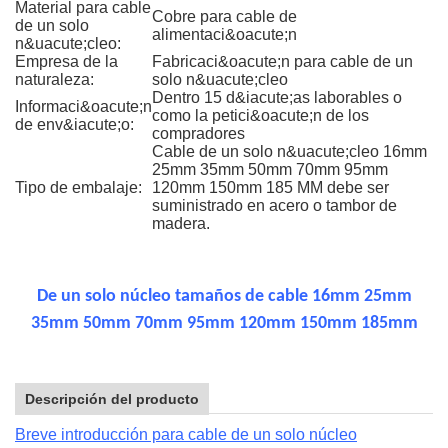
Material para cable
Cobre para cable de
de un solo
alimentaci&oacute;n
n&uacute;cleo:
Empresa de la
Fabricaci&oacute;n para cable de un
naturaleza:
solo n&uacute;cleo
Dentro 15 d&iacute;as laborables o
Informaci&oacute;n
como la petici&oacute;n de los
de env&iacute;o:
compradores
Cable de un solo n&uacute;cleo 16mm
25mm 35mm 50mm 70mm 95mm
Tipo de embalaje:
120mm 150mm 185 MM debe ser
suministrado en acero o tambor de
madera.
De un solo núcleo tamaños de cable 16mm 25mm
35mm 50mm 70mm 95mm 120mm 150mm 185mm
Descripción del producto
Breve introducción para cable de un solo núcleo