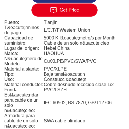
Puerto:
Tianjin
T&eacute;rminos
L/C,T/T,Western Union
de pago:
Capacidad de
5000 Kil&oacute;metro/s por Month
suministro:
Cable de un solo n&uacute;cleo
Lugar del origen:
Hebei China
Marca:
HAOHUA
N&uacute;mero de
Cu/XLPE/PVC/SWA/PVC
Modelo:
Material aislante:
PVC/XLPE
Tipo:
Baja tensi&oacute;n
Uso:
Construcci&oacute;n
Material conductor:
Cobre desnudo recocido clase 1/2
Funda:
PVC/LSZH
Est&aacute;ndar
para cable de un
IEC 60502, BS 7870, GB/T12706
solo
n&uacute;cleo:
Armadura para
cable de un solo
SWA cable blindado
n&uacute;cleo: