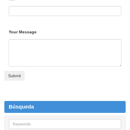
Your Message
Búsqueda
B
ú