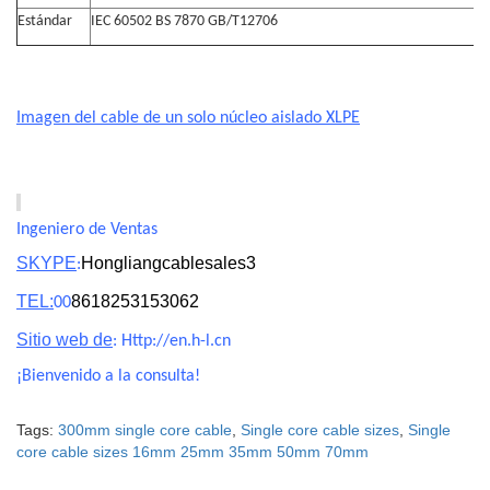
Estándar
IEC 60502 BS 7870 GB/T12706
Imagen del cable de un solo núcleo aislado XLPE
Ingeniero de Ventas
SKYPE
Hongliangcablesales3
:
TEL:
8618253153062
00
Sitio web de
: Http://en.h-l.cn
¡Bienvenido a la consulta!
Tags:
300mm single core cable
,
Single core cable sizes
,
Single
core cable sizes 16mm 25mm 35mm 50mm 70mm